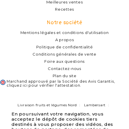
Meilleures ventes
Recettes
Notre société
Mentions légales et conditions d'utilisation
A propos
Politique de confidentialité
Conditions générales de vente
Foire aux questions
Contactez-nous
Plan du site
Marchand approuvé par la Société des Avis Garantis,
cliquez ici pour vérifier l'attestation
.
Livraison fruits et légumes Nord
Lambersart
Capinghem
Lompret
Lomme
Haubourdin
En poursuivant votre navigation, vous
Bondues
Marcq-en-Baroeul
Pérenchies
acceptez le dépôt de cookies tiers
Verlinghem
Quesnoy sur deule
Saint André lez Lille
Wambrechies
destinés à vous proposer des vidéos, des
Marquette lez Lille
La Madeleine
Wasquehal