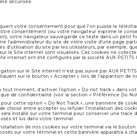
ère sécurisée.
equiert votre consentement pour que l’on puisse le télécha
 votre consentement (ou votre navigateur exprime le con
çon), votre navigateur sauvegarde ce texte dans un petit fi
orme l’administrateur du site de votre visite d’une page part
d’utilisation du site par les utilisateurs, par exemple, quel
ur le Site internet sont visualisés. Ces cookies ne collecte
e Site internet ont été configurés par la société AUX PETI
gation sur le Site internet n’est pas suivie par AUX PET
iquant sur le bouton « Accepter » lors de l’apparition de 
à tout moment, d’activer l’option « Do not track » dans vo
ique de confidentialité (voir la section « Préférence Do Not
pour cette option « Do Not Track », une bannière de cookie 
e de choisir entre accepter ou refuser l’installation des co
sera installé sur votre terminal pour conserver une trace d
sés et lus dans votre terminal.
nstallation de nos cookies sur votre terminal via le bouto
osés sur votre terminal et cette bannière apparaîtra à chac