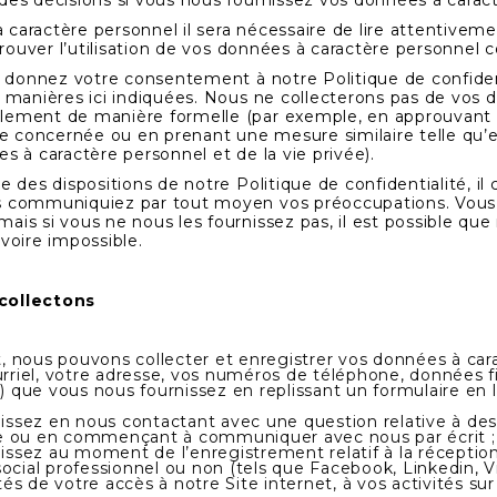
 des décisions si vous nous fournissez vos données à carac
caractère personnel il sera nécessaire de lire attentiveme
approuver l’utilisation de vos données à caractère personne
s donnez votre consentement à notre Politique de confidential
et manières ici indiquées. Nous ne collecterons pas de vos
lement de manière formelle (par exemple, en approuvant no
e concernée ou en prenant une mesure similaire telle qu’e
es à caractère personnel et de la vie privée).
e des dispositions de notre Politique de confidentialité, il 
us communiquiez par tout moyen vos préoccupations. Vous 
ais si vous ne nous les fournissez pas, il est possible que
 voire impossible.
collectons
net, nous pouvons collecter et enregistrer vos données à ca
riel, votre adresse, vos numéros de téléphone, données fi
c.) que vous nous fournissez en replissant un formulaire 
ssez en nous contactant avec une question relative à des i
ou en commençant à communiquer avec nous par écrit ;
sez au moment de l’enregistrement relatif à la réception 
ocial professionnel ou non (tels que Facebook, Linkedin, Vi
s de votre accès à notre Site internet, à vos activités sur