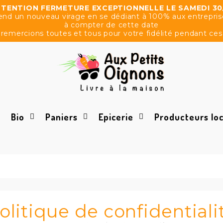
TENTION FERMETURE EXCEPTIONNELLE LE SAMEDI 30
d un nouveau virage en se dédiant à 100% aux entreprises.
à compter de cette date
remercions toutes et tous pour votre fidélité pendant ces
Bio
Paniers
Epicerie
Producteurs lo
Paniers fruits et légumes
olitique de confidentiali