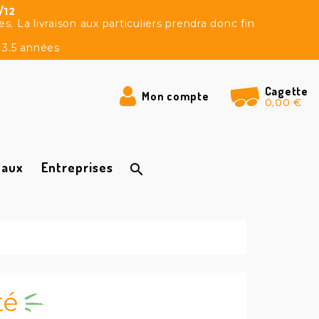
/12
 La livraison aux particuliers prendra donc fin
 3.5 années
Cagette
Mon compte
0,00 €
caux
Entreprises

té