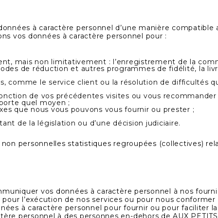
nnées à caractère personnel d’une manière compatible aux
rons vos données à caractère personnel pour :
, mais non limitativement : l’enregistrement de la comm
des de réduction et autres programmes de fidélité, la livra
, comme le service client ou la résolution de difficultés 
 fonction de vos précédentes visites ou vous recommander c
porte quel moyen ;
xes que nous vous pouvons vous fournir ou prester ;
nt de la législation ou d’une décision judiciaire.
on personnelles statistiques regroupées (collectives) rela
mmuniquer vos données à caractère personnel à nos fourni
re pour l’exécution de nos services ou pour nous conformer 
nées à caractère personnel pour fournir ou pour faciliter la
ère personnel à des personnes en-dehors de AUX PETITS