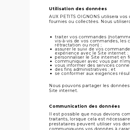
Utilisation des données
AUX PETITS OIGNONS utilisera vos do
fournies ou collectées. Nous utilise
traiter vos commandes (notamment
vis-à-vis de vos commandes, les co
rétractation ou non) ;
assurer le suivi de vos commandes
expérience avec le Site internet ;
personnaliser le Site internet en
communiquer avec vous par n’im
vous informer des services conne
des fins administratives ; et
se conformer aux exigences résulta
Nous pouvons partager les données n
Site internet.
Communication des données
Il est possible que nous devions co
traitants, lorsque cela est nécessai
prestataires peuvent utiliser vos don
communiquons vos données à caract