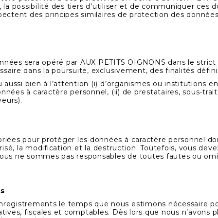
, la possibilité des tiers d’utiliser et de communiquer ces
respectent des principes similaires de protection des don
données sera opéré par AUX PETITS OIGNONS dans le strict
saire dans la poursuite, exclusivement, des finalités défin
aussi bien à l’attention (i) d’organismes ou institutions e
nées à caractère personnel, (ii) de prestataires, sous-traita
eurs).
iées pour protéger les données à caractère personnel don
torisé, la modification et la destruction. Toutefois, vous d
 nous ne sommes pas responsables de toutes fautes ou omi
ts
egistrements le temps que nous estimons nécessaire pour
ives, fiscales et comptables. Dès lors que nous n’avons 