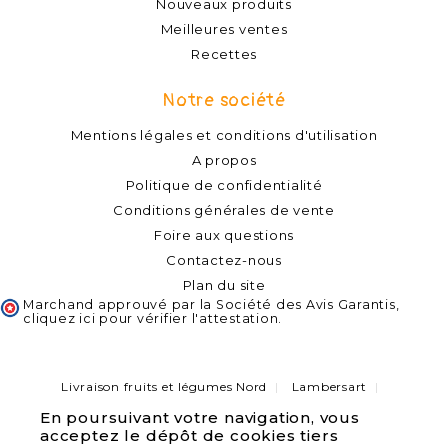
Nouveaux produits
Meilleures ventes
Recettes
Notre société
Mentions légales et conditions d'utilisation
A propos
Politique de confidentialité
Conditions générales de vente
Foire aux questions
Contactez-nous
Plan du site
Marchand approuvé par la Société des Avis Garantis,
cliquez ici pour vérifier l'attestation
.
Livraison fruits et légumes Nord
Lambersart
Capinghem
Lompret
Lomme
Haubourdin
En poursuivant votre navigation, vous
Bondues
Marcq-en-Baroeul
Pérenchies
acceptez le dépôt de cookies tiers
Verlinghem
Quesnoy sur deule