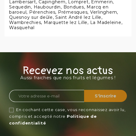
Lambersart, Capinghem, Lompret, Emmerin,
Sequedin, Haubourdin, Bondues, Marcq en
baroeul, Pérenchies, Prémesques, Verlinghem,
Quesnoy sur deûle, Saint André lez Lille,
Wambrechies, Marquette lez Lille, La Madeleine,
Wasquehal
Recevez nos actus
Aussi fraiches que nos fruits et légumes !
En cochant cette case, vous reconnaissez avoir lu,
compris et accepté notre
Politique de
confidentialité