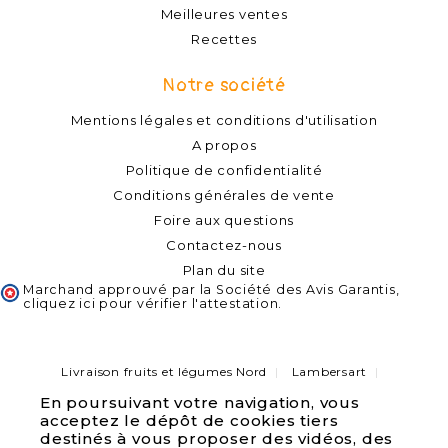
Meilleures ventes
Recettes
Notre société
Mentions légales et conditions d'utilisation
A propos
Politique de confidentialité
Conditions générales de vente
Foire aux questions
Contactez-nous
Plan du site
Marchand approuvé par la Société des Avis Garantis,
cliquez ici pour vérifier l'attestation
.
Livraison fruits et légumes Nord
Lambersart
Capinghem
Lompret
Lomme
Haubourdin
En poursuivant votre navigation, vous
Bondues
Marcq-en-Baroeul
Pérenchies
acceptez le dépôt de cookies tiers
Verlinghem
Quesnoy sur deule
Saint André lez Lille
Wambrechies
destinés à vous proposer des vidéos, des