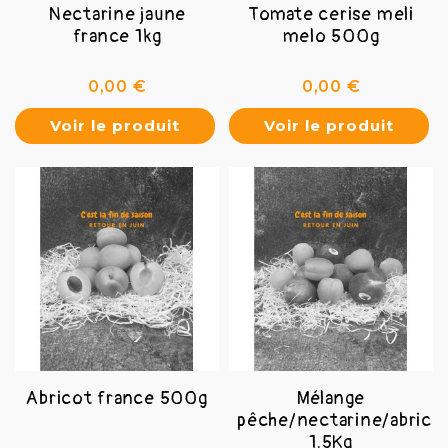
Nectarine jaune
Tomate cerise meli
france 1kg
melo 500g
Prix
Prix
0,00 €
0,00 €
Voir le produit
Voir le produit
Abricot france 500g
Mélange
pêche/nectarine/abrico
1.5Kg