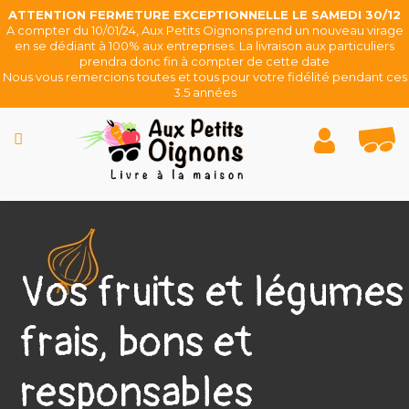
ATTENTION FERMETURE EXCEPTIONNELLE LE SAMEDI 30/12
CATÉGORIE
A compter du 10/01/24, Aux Petits Oignons prend un nouveau virage
en se dédiant à 100% aux entreprises. La livraison aux particuliers
prendra donc fin à compter de cette date
LÉGUMES
Nous vous remercions toutes et tous pour votre fidélité pendant ces
3.5 années
FRUITS
BIO
PANIERS
EPICERIE
Vos fruits et légumes
PRODUCTEURS
LOCAUX
frais, bons et
ENTREPRISES
responsables