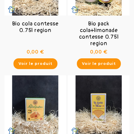
Bio cola contesse
Bio pack
0.75l region
cola+limonade
contesse 0.75l
region
Prix
Prix
0,00 €
0,00 €
Voir le produit
Voir le produit