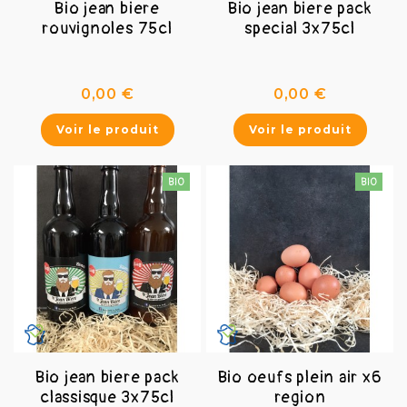
Bio jean biere
Bio jean biere pack
rouvignoles 75cl
special 3x75cl
Prix
Prix
0,00 €
0,00 €
Voir le produit
Voir le produit
Bio jean biere pack
Bio oeufs plein air x6
classisque 3x75cl
region