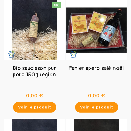
Bio saucisson pur
Panier apero salé noël
porc 150g region
Prix
Prix
0,00 €
0,00 €
Voir le produit
Voir le produit