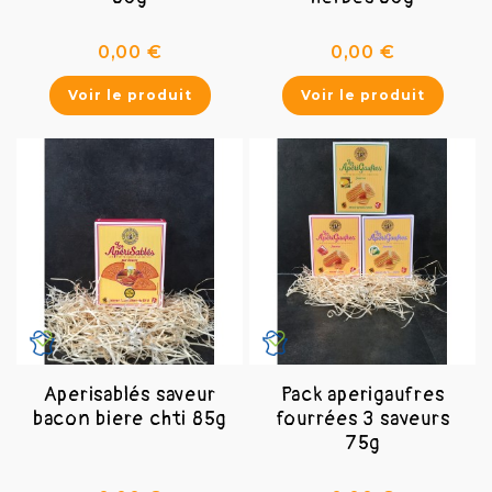
Prix
Prix
0,00 €
0,00 €
Voir le produit
Voir le produit
Aperisablés saveur
Pack aperigaufres
bacon biere chti 85g
fourrées 3 saveurs
75g