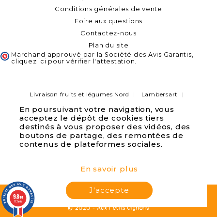
Conditions générales de vente
Foire aux questions
Contactez-nous
Plan du site
Marchand approuvé par la Société des Avis Garantis,
cliquez ici pour vérifier l'attestation
.
Livraison fruits et légumes Nord
Lambersart
Capinghem
Lompret
Lomme
Haubourdin
En poursuivant votre navigation, vous
Bondues
Marcq-en-Baroeul
Pérenchies
acceptez le dépôt de cookies tiers
Verlinghem
Quesnoy sur deule
Saint André lez Lille
Wambrechies
destinés à vous proposer des vidéos, des
Marquette lez Lille
La Madeleine
Wasquehal
boutons de partage, des remontées de
Lille
Villeneuve d'asq
contenus de plateformes sociales.
En savoir plus
J'accepte
9.8
/10
112 avis
© 2020 - Aux Petits Oignons