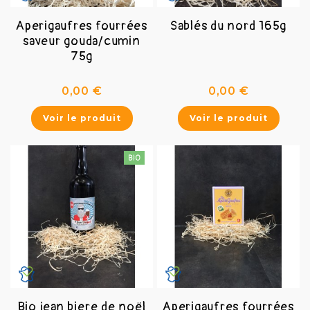
Aperigaufres fourrées
Sablés du nord 165g
saveur gouda/cumin
75g
Prix
Prix
0,00 €
0,00 €
Voir le produit
Voir le produit
Bio jean biere de noël
Aperigaufres fourrées