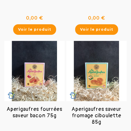
Prix
Prix
0,00 €
0,00 €
Voir le produit
Voir le produit
Aperigaufres fourrées
Aperigaufres saveur
saveur bacon 75g
fromage ciboulette
85g