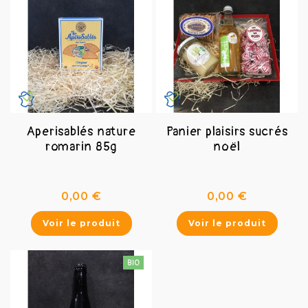
Aperisablés nature
Panier plaisirs sucrés
romarin 85g
noël
Prix
Prix
0,00 €
0,00 €
Voir le produit
Voir le produit