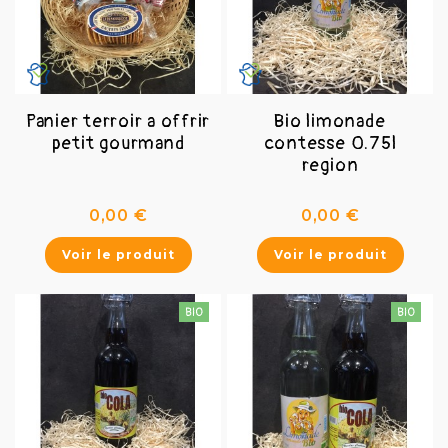
Panier terroir a offrir
Bio limonade
petit gourmand
contesse 0.75l
region
Prix
Prix
0,00 €
0,00 €
Voir le produit
Voir le produit