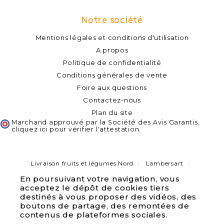
Notre société
Mentions légales et conditions d'utilisation
A propos
Politique de confidentialité
Conditions générales de vente
Foire aux questions
Contactez-nous
Plan du site
Marchand approuvé par la Société des Avis Garantis,
cliquez ici pour vérifier l'attestation
.
Livraison fruits et légumes Nord
Lambersart
Capinghem
Lompret
Lomme
Haubourdin
En poursuivant votre navigation, vous
Bondues
Marcq-en-Baroeul
Pérenchies
acceptez le dépôt de cookies tiers
Verlinghem
Quesnoy sur deule
Saint André lez Lille
Wambrechies
destinés à vous proposer des vidéos, des
Marquette lez Lille
La Madeleine
Wasquehal
boutons de partage, des remontées de
Lille
Villeneuve d'asq
contenus de plateformes sociales.