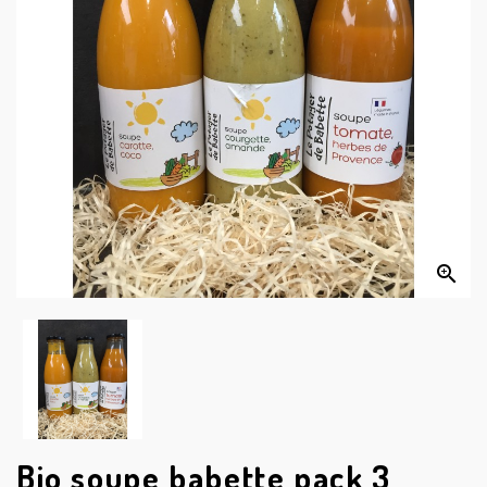


Bio soupe babette pack 3