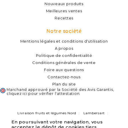
Nouveaux produits
Meilleures ventes
Recettes
Notre société
Mentions légales et conditions d'utilisation
A propos
Politique de confidentialité
Conditions générales de vente
Foire aux questions
Contactez-nous
Plan du site
Marchand approuvé par la Société des Avis Garantis,
cliquez ici pour vérifier l'attestation
.
Livraison fruits et légumes Nord
Lambersart
Capinghem
Lompret
Lomme
Haubourdin
En poursuivant votre navigation, vous
Bondues
Marcq-en-Baroeul
Pérenchies
acceptez le dépôt de cookies tiers
Verlinghem
Quesnoy sur deule