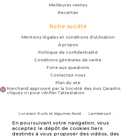
Meilleures ventes
Recettes
Notre société
Mentions légales et conditions d'utilisation
A propos
Politique de confidentialité
Conditions générales de vente
Foire aux questions
Contactez-nous
Plan du site
Marchand approuvé par la Société des Avis Garantis,
cliquez ici pour vérifier l'attestation
.
Livraison fruits et légumes Nord
Lambersart
Capinghem
Lompret
Lomme
Haubourdin
En poursuivant votre navigation, vous
Bondues
Marcq-en-Baroeul
Pérenchies
acceptez le dépôt de cookies tiers
Verlinghem
Quesnoy sur deule
Saint André lez Lille
Wambrechies
destinés à vous proposer des vidéos, des