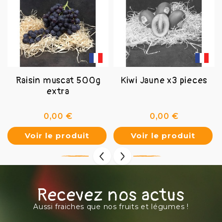
Raisin muscat 500g
Kiwi Jaune x3 pieces
extra
Prix
Prix
0,00 €
0,00 €
Voir le produit
Voir le produit
Recevez nos actus
Aussi fraiches que nos fruits et légumes !