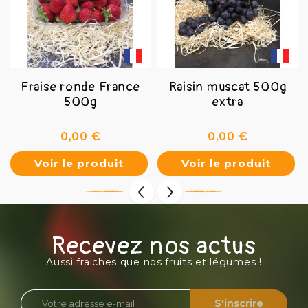
Fraise ronde France
Raisin muscat 500g
500g
extra
Prix
Prix
0,00 €
0,00 €
Voir le produit
Voir le produit
Recevez nos actus
Aussi fraiches que nos fruits et légumes !