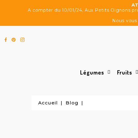
AT
A compter du 10/01/24, Aux Petits Oignons pren
Nous vous 
Légumes
Fruits
Accueil
Blog