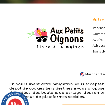
Votre
Informa
Comma
Avoirs
Adress
Bons d
Marchand ap
En poursuivant votre navigation, vous acceptez
Livraison fruits et légumes Nord
Lambersart
dépôt de cookies tiers destinés à vous propose
Quesnoy sur deule
Saint André l
des vidéos, des boutons de partage, des remo
de contenus de plateformes sociales.
9.8
/10