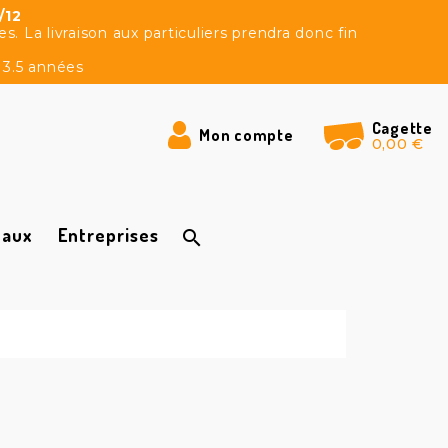
/12
 La livraison aux particuliers prendra donc fin
 3.5 années
Cagette
Mon compte
0,00 €
caux
Entreprises
