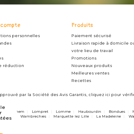
 compte
Produits
tions personnelles
Paiement sécurisé
ndes
Livraison rapide à domicile o
votre lieu de travail
es
Promotions
e réduction
Nouveaux produits
Meilleures ventes
Recettes
prouvé par la Société des Avis Garantis,
cliquez ici pour vérifi
 le
Capinghem
Lompret
Lomme
Haubourdin
Bondues
r
ez Lille
Wambrechies
Marquette lez Lille
La Madeleine
Wa
ntées