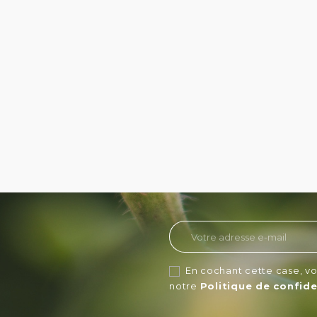
En cochant cette case, vo
notre
Politique de confide