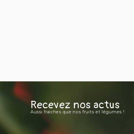
Recevez nos actus
Aussi fraiches que nos fruits et légumes !